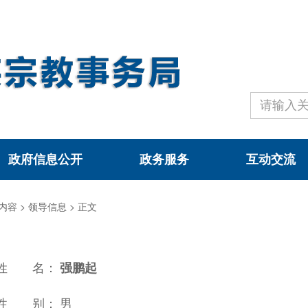
政府信息公开
政务服务
互动交流
内容 >
领导信息 >
正文
姓 名：
强鹏起
性 别：
男